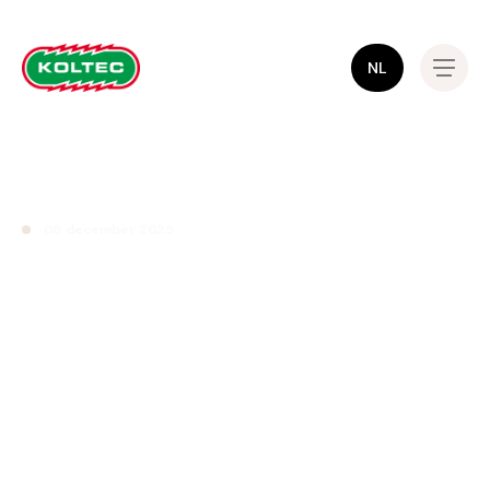
NL
08 december 2025
Nieuw
wolvennet van
KOLTEC