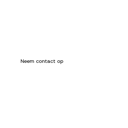
Hoe kunnen we
u helpen?
Neem contact op