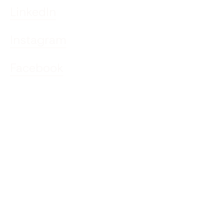
LinkedIn
Instagram
Facebook
Openingstijden
Ma t/m do
8:00 - 16:30
Vrijdag