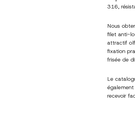
316, résist
Nous obten
filet anti-
attractif o
fixation pr
frisée de d
Le catalog
également
recevoir fa