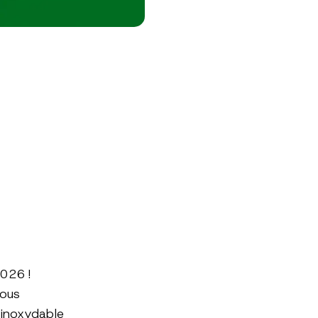
026 !
nous
 inoxydable