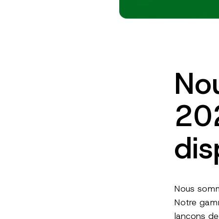
No
20
dis
Nous somme
Notre gamm
lançons de