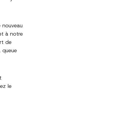
e nouveau
et à notre
rt de
 à queue
t
ez le