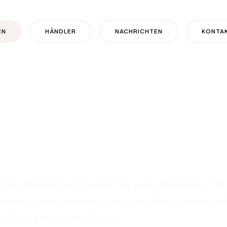
EN
HÄNDLER
NACHRICHTEN
KONTA
sige Weidezaungeräte für jede Situation. Ob 
kdose, eine Batterie oder ein Solarpanel ent
 Gerät für Ihren Zaun.