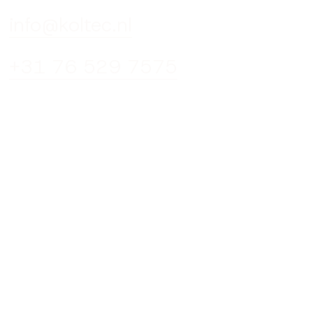
info@koltec.nl
+31 76 529 7575
Spinveld 39
4815 HV, Breda
Niederlande
Cookie
Datenschutzerklärung