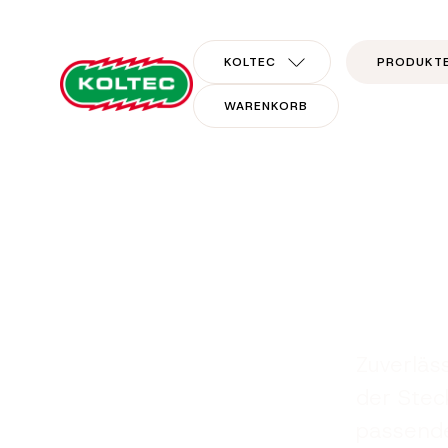
KOLTEC
PRODUKT
WARENKORB
Tor-Material
Zuverläs
der Stec
passende