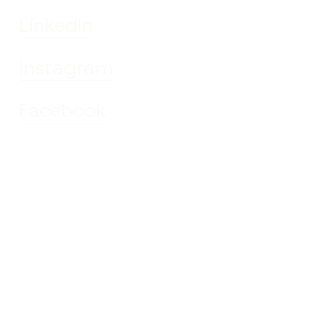
LinkedIn
Instagram
Facebook
Öffnungszeiten
Mo bis Do
8:00 - 16:30